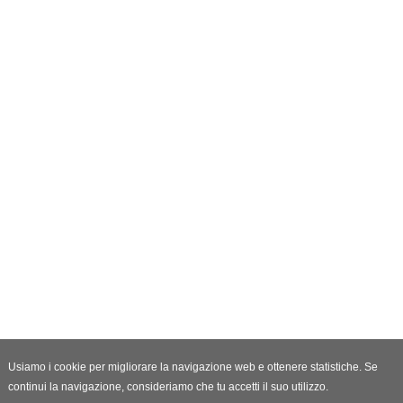
Usiamo i cookie per migliorare la navigazione web e ottenere statistiche. Se
continui la navigazione, consideriamo che tu accetti il suo utilizzo.