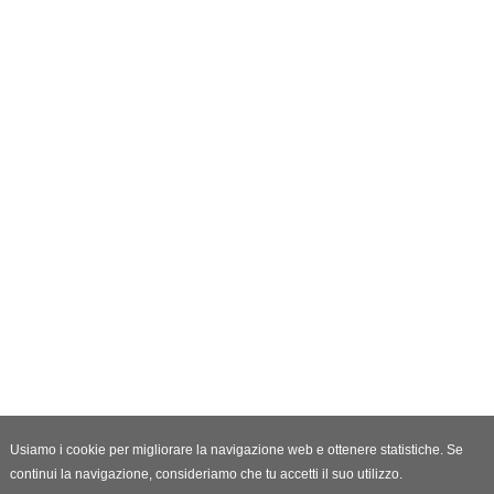
Usiamo i cookie per migliorare la navigazione web e ottenere statistiche. Se
continui la navigazione, consideriamo che tu accetti il suo utilizzo.