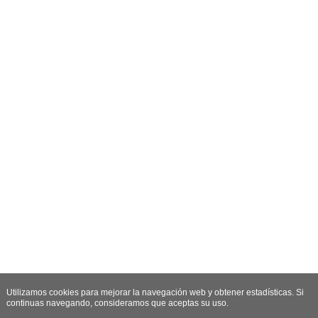
Utilizamos cookies para mejorar la navegación web y obtener estadísticas. Si
continuas navegando, consideramos que aceptas su uso.