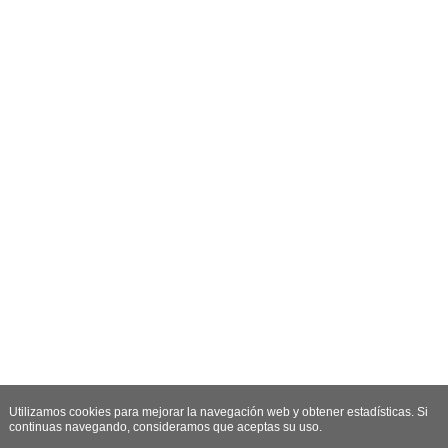
Utilizamos cookies para mejorar la navegación web y obtener estadísticas. Si
continuas navegando, consideramos que aceptas su uso.