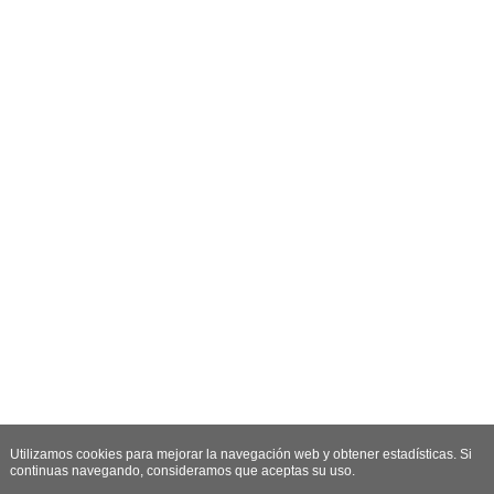
Utilizamos cookies para mejorar la navegación web y obtener estadísticas. Si
continuas navegando, consideramos que aceptas su uso.