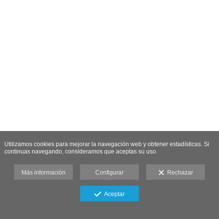
Utilizamos cookies para mejorar la navegación web y obtener estadísticas. Si
continuas navegando, consideramos que aceptas su uso.
Más información
Configurar
Rechazar
Aceptar